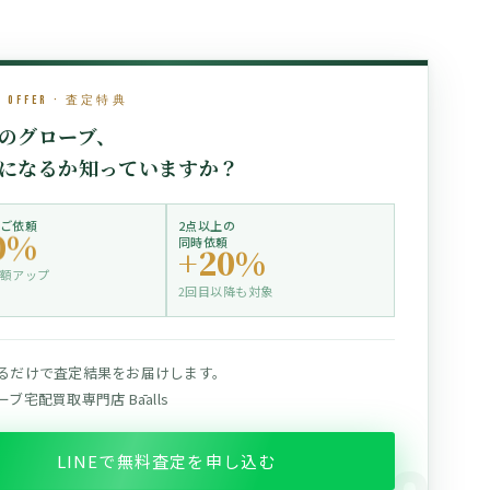
l Offer · 査定特典
のグローブ、
になるか知っていますか？
ご依頼
2点以上の
0%
同時依頼
+20%
額アップ
2回目以降も対象
るだけで査定結果をお届けします。
ブ宅配買取専門店 Bāalls
LINEで無料査定を申し込む