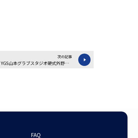
次の記事
【買取金額 14,000円】YGS山本グラブスタジオ硬式外野手用グローブの買取実績
FAQ