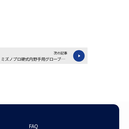
次の記事
【買取金額 26,000円】ミズノプロ硬式内野手用グローブの買取実績
FAQ