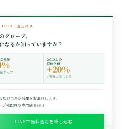
l Offer · 査定特典
のグローブ、
になるか知っていますか？
ご依頼
2点以上の
0%
同時依頼
+20%
額アップ
2回目以降も対象
るだけで査定結果をお届けします。
ブ宅配買取専門店 Bāalls
LINEで無料査定を申し込む