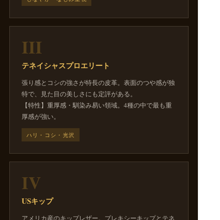
III
テネイシャスプロエリート
張り感とコシの強さが特長の皮革。表面のつや感が独
特で、見た目の美しさにも定評がある。
【特性】重厚感・馴染み易い領域。4種の中で最も重
厚感が強い。
ハリ・コシ・光沢
IV
USキップ
アメリカ産のキップレザー。プレキシーキップとテネ