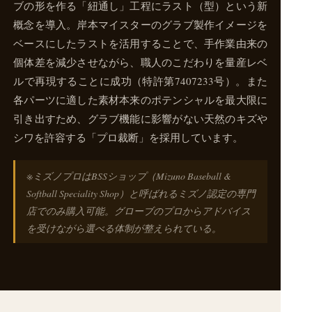
ブの形を作る「紐通し」工程にラスト（型）という新
概念を導入。岸本マイスターのグラブ製作イメージを
ベースにしたラストを活用することで、手作業由来の
個体差を減少させながら、職人のこだわりを量産レベ
ルで再現することに成功（特許第7407233号）。また
各パーツに適した素材本来のポテンシャルを最大限に
引き出すため、グラブ機能に影響がない天然のキズや
シワを許容する「プロ裁断」を採用しています。
※ミズノプロはBSSショップ（Mizuno Baseball &
Softball Speciality Shop）と呼ばれるミズノ認定の専門
店でのみ購入可能。グローブのプロからアドバイス
を受けながら選べる体制が整えられている。