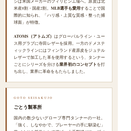
シは米国メーカーのフィリピン工場へ。原皮は北
米産8割・国産2割。
MLB選手も愛用
することで国
際的に知られ、「ハリ感・上質な質感・整った捕
球面」が特徴。
ATOMS（アトムズ）
はグローバルライン・ユー
ス用グラブに寺田レザーを採用。一方のドメステ
ィックラインにはフィンランド産原皮をジュテル
レザーで加工した革を使用するという、タンナー
ごとにシリーズを分ける
業界初のコンセプト
を打
ち出し、業界に革命をもたらしました。
GOTO SEISAKUJO
ごとう製革所
国内の数少ないグローブ専門タンナーの一社。
「強く、しなやかで、プレーヤーの手に馴染む」