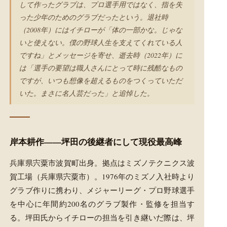
して作ったグラブは、プロ選手用ではなく、指を失
った少年のためのグラブだったという。退社時
（2008年）にはイチローが「体の一部かな。じゃな
いと使えない。僕の野球人生を支えてくれている人
ですね」とメッセージを寄せ、逝去時（2022年）に
は「選手の要望は職人さんにとって時に残酷なもの
ですが、いつも想像を超えるものをつくっていただ
いた。まさに名人芸だった」と追悼した。
岸本耕作——坪田の後継者にして現役最高峰
兵庫県宍粟市波賀町出身。拠点はミズノテクニクス波
賀工場（兵庫県宍粟市）。1976年のミズノ入社時より
グラブ作りに携わり、メジャーリーグ・プロ野球選手
を中心に年間約200名のグラブ製作・監修を担当す
る。坪田氏からイチローの担当を引き継いだ際は、坪