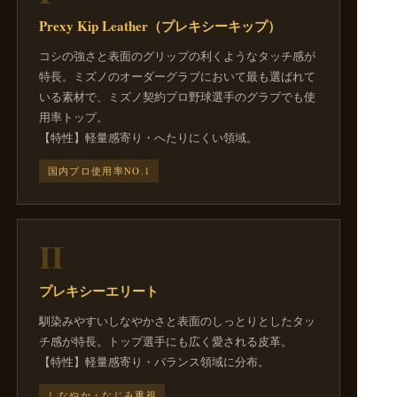
Prexy Kip Leather（プレキシーキップ）
コシの強さと表面のグリップの利くようなタッチ感が
特長。ミズノのオーダーグラブにおいて最も選ばれて
いる素材で、ミズノ契約プロ野球選手のグラブでも使
用率トップ。
【特性】軽量感寄り・へたりにくい領域。
国内プロ使用率NO.1
II
プレキシーエリート
馴染みやすいしなやかさと表面のしっとりとしたタッ
チ感が特長。トップ選手にも広く愛される皮革。
【特性】軽量感寄り・バランス領域に分布。
しなやか・なじみ重視