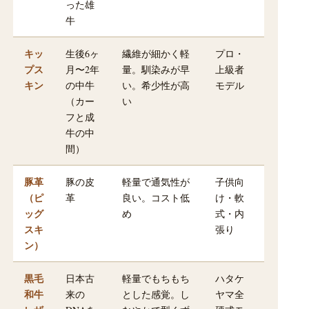
った雄
牛
キッ
生後6ヶ
繊維が細かく軽
プロ・
プス
月〜2年
量。馴染みが早
上級者
キン
の中牛
い。希少性が高
モデル
（カー
い
フと成
牛の中
間）
豚革
豚の皮
軽量で通気性が
子供向
（ピ
革
良い。コスト低
け・軟
ッグ
め
式・内
スキ
張り
ン）
黒毛
日本古
軽量でもちもち
ハタケ
和牛
来の
とした感覚。し
ヤマ全