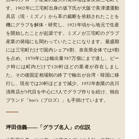
す。1902年に三宅町出身の坂下氏が大阪で美津濃運動
具店（現・ミズノ）から革の裁断を依頼されたことを
機にグラブを解体・研究し、1921年頃から地元で生産
を開始したことが起源です。ミズノが三宅町のグラブ
産業の発端にも関わっていたことになります。最盛期
には三宅町だけで国内シェア6割、奈良県全体では9割
を占め、1970年には輸出量587万個にまで達し、ピー
ク時には町内だけで120軒ほどの業者が存在しまし
た。その後固定相場制の終了で輸出が台湾・韓国に移
行し、現在では20軒ほどまで減少。1952年創業の吉川
清商店が3代目を中心に5人でグラブ作りを続け、独自
ブランド「bro’s（ブロズ）」も手掛けています。
坪田信義——「グラブ名人」の伝説