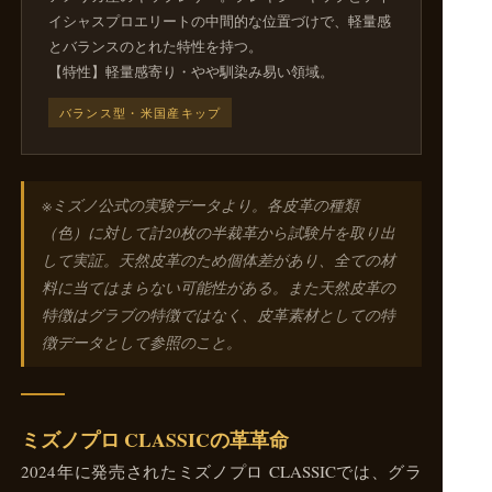
イシャスプロエリートの中間的な位置づけで、軽量感
とバランスのとれた特性を持つ。
【特性】軽量感寄り・やや馴染み易い領域。
バランス型・米国産キップ
※ミズノ公式の実験データより。各皮革の種類
（色）に対して計20枚の半裁革から試験片を取り出
して実証。天然皮革のため個体差があり、全ての材
料に当てはまらない可能性がある。また天然皮革の
特徴はグラブの特徴ではなく、皮革素材としての特
徴データとして参照のこと。
ミズノプロ CLASSICの革革命
2024年に発売されたミズノプロ CLASSICでは、グラ