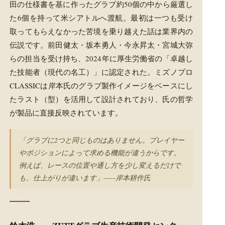
田の仕様書を基に作ったグラブ約50個の中から厳選し
た6個を持って米シアトルへ渡航。最初は一つも受け
取ってもらえなかった苦境を乗り越えた話は業界内の
伝説です。前田健太・坂本勇人・今永昇太・宮城大弥
らの担当を受け持ち、2024年に厚生労働省の「卓越し
た技能者（現代の名工）」に認定された。ミズノプロ
CLASSICは岸本氏のグラブ製作イメージをベースにし
たラスト（型）を活用して設計されており、氏の哲学
が製品に直接反映されています。
「グラブに2つと同じものはありません。プレイヤー
やポジションによって求める機能が違うからです。
例えば、レースの位置や通し方を少し変えるだけで
も、仕上がりが違います」——岸本耕作氏