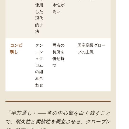
使用
水性が
した
高い
現代
的手
法
コンビ
タン
両者の
国産高級グロー
鞣し
ニン
長所を
ブの主流
＋ク
併せ持
ロム
つ
の組
み合
わせ
「半芯通し」——革の中心部を白く残すこと
で、耐久性と柔軟性を両立させる、グローブレ