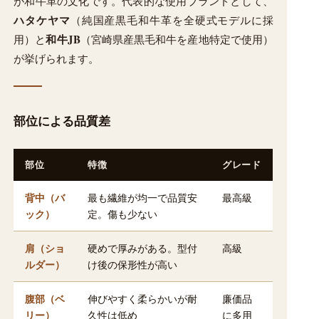
が和牛革の文化です。代表的な使用ブランドとして、
ハタケヤマ
（純国産黒毛和牛革を全硬式モデルに採
和牛JB
用）と
（宮崎県産黒毛和牛を産地特定で使用）
が挙げられます。
部位による品質差
部位
特徴
グレード
背中（バ
最も繊維が均一で品質安
最高級
ック）
定。傷も少ない
肩（ショ
硬めで厚みがある。型付
高級
ルダー）
け後の保形性が高い
腹部（ベ
伸びやすく柔らかいが耐
廉価品
リー）
久性は低め
に多用