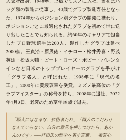
大阪府出身。1948年、15歳でミズノに入社。当初はバ
ッグ類の製造に従事し、40歳でグラブ製造専任となっ
た。1974年からポジション別グラブの開発に携わり、
ポジションごとに最適化されたグラブを初めて世に送
り出したことでも知られる。約60年のキャリアで担当
したプロ野球選手は200人、製作したグラブは延べ
2000個。王貞治・原辰徳・イチロー・松井秀喜・野茂
英雄・松坂大輔・ピート・ローズ・ボビー・バレンタ
インなど日米のトッププレイヤーのグラブを手がけ
「グラブ名人」と呼ばれた。1998年に「現代の名
工」、2000年に黄綬褒章を受賞。ミズノ最高位の「グ
ラブマイスター」の称号を持ち、2008年に退社。2022
年4月3日、老衰のため享年89歳で逝去。
「職人にはなるな、技術者たれ」「職人のこだわり
なんていらない。自分の意見を押しつけたら、あか
んのです」——坪田氏の哲学を表す言葉。一番苦心