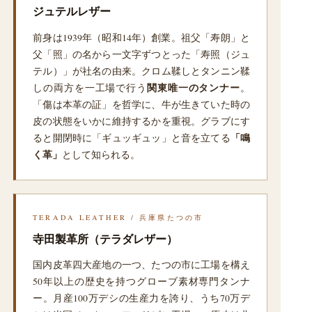
ジュテルレザー
前身は1939年（昭和14年）創業。祖父「寿朗」と
父「照」の名から一文字ずつとった「寿照（ジュ
テル）」が社名の由来。クロム鞣しとタンニン鞣
しの両方を一工場で行う
関東唯一のタンナー
。
「傷は本革の証」を哲学に、牛が生きていた時の
皮の状態をいかに維持するかを重視。グラブにす
ると開閉時に「ギュッギュッ」と音を立てる
「鳴
く革」
として知られる。
TERADA LEATHER / 兵庫県たつの市
寺田製革所（テラダレザー）
国内皮革四大産地の一つ、たつの市に工場を構え
50年以上の歴史を持つグローブ素材専門タンナ
ー。月産100万デシの生産力を誇り、うち70万デ