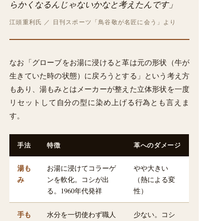
らかくなるんじゃないかなと考えたんです」
江頭重利氏 ／ 日刊スポーツ「鳥谷敬が名匠に会う」より
なお「グローブをお湯に浸けると革は元の形状（牛が
生きていた時の状態）に戻ろうとする」という考え方
もあり、湯もみとはメーカーが整えた立体形状を一度
リセットして自分の型に染め上げる行為とも言えま
す。
手法
特徴
革へのダメージ
湯も
お湯に浸けてコラーゲ
やや大きい
み
ンを軟化。コシが出
（熱による変
る。1960年代発祥
性）
手も
水分を一切使わず職人
少ない。コシ