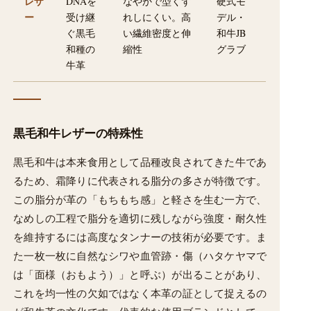
レザ
DNAを
なやかで型くず
硬式モ
ー
受け継
れしにくい。高
デル・
ぐ黒毛
い繊維密度と伸
和牛JB
和種の
縮性
グラブ
牛革
黒毛和牛レザーの特殊性
黒毛和牛は本来食用として品種改良されてきた牛であ
るため、霜降りに代表される脂分の多さが特徴です。
この脂分が革の「もちもち感」と軽さを生む一方で、
なめしの工程で脂分を適切に残しながら強度・耐久性
を維持するには高度なタンナーの技術が必要です。ま
た一枚一枚に自然なシワや血管跡・傷（ハタケヤマで
は「面様（おもよう）」と呼ぶ）が出ることがあり、
これを均一性の欠如ではなく本革の証として捉えるの