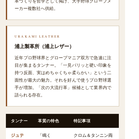
革づくりを哲学として掲げ、大手野球グローブメ
ーカー複数社へ供給。
URAKAMI LEATHER
浦上製革所（浦上レザー）
近年プロ野球界とグローブマニア双方で急速に注
目が集まるタンナー。「一見パリッと硬い印象を
持つ反面、実はめちゃくちゃ柔らかい」という二
面性が最大の魅力。それを好んで使うプロ野球選
手が増加。「次の大流行革」候補として業界内で
語られる存在。
タンナー
革質の特色
特記事項
ジュテ
「鳴く
クロム＆タンニン両