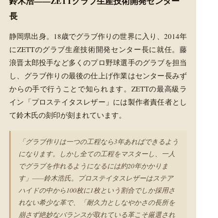
鈴木浩——ZETTグラブ生産技術開発センター
長
静岡県出身。18歳でグラブ作りの世界に入り、2014年
にZETTのグラブ生産技術開発センター長に就任。藤
浪晋太郎投手など多くのプロ野球選手のグラブを担当
し、グラブ作りの最後の仕上げ作業はセンター長みず
からの手で行うことで知られます。ZETTの最高級ラ
イン「プロステイタスレザー」には製作者責任者とし
て鈴木氏の刻印が刻まれています。
「グラブ作りは一つの工程なら3年あればできるよう
になります。しかし全ての工程をマスターし、一人
でグラブを作れるようになるには約20年かかりま
す」——鈴木浩氏。プロステイタスレザーはステア
ハイドの中から100枚に1枚という割合でしか採用さ
れない希少な革で、「耐久力としなやかさの長所を
崩さず絶妙なバランスが取れている革こそ厳選され