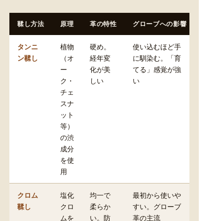
鞣し方法
原理
革の特性
グローブへの影響
タンニ
植物
硬め。
使い込むほど手
ン鞣し
（オ
経年変
に馴染む。「育
ー
化が美
てる」感覚が強
ク・
しい
い
チェ
スナ
ット
等）
の渋
成分
を使
用
クロム
塩化
均一で
最初から使いや
鞣し
クロ
柔らか
すい。グローブ
ムを
い。防
革の主流