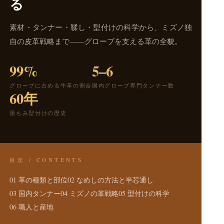
る
素材・タンナー・鞣し・型付けの科学から、ミズノ独
自の皮革戦略まで——グローブを支える革の全貌。
99%
5–6
グローブに占める牛革の割合
国内グローブ専門タンナー数
60年
湯もみ型付けの歴史
目次 / CONTENTS
01 革の種類と部位
02 なめしの方法と半芯通し
03 国内タンナー
04 ミズノの革戦略
05 型付けの科学
06 職人と産地