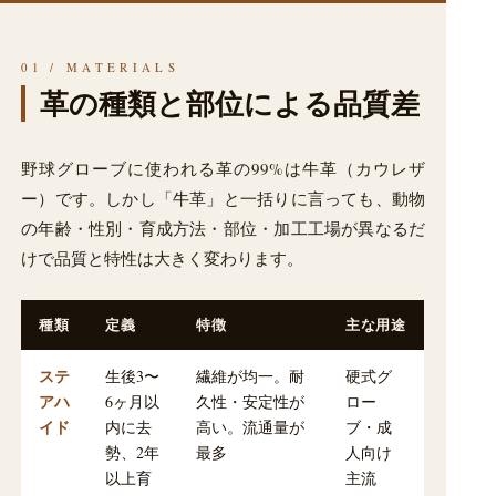
01 / MATERIALS
革の種類と部位による品質差
野球グローブに使われる革の99%は牛革（カウレザ
ー）です。しかし「牛革」と一括りに言っても、動物
の年齢・性別・育成方法・部位・加工工場が異なるだ
けで品質と特性は大きく変わります。
種類
定義
特徴
主な用途
ステ
生後3〜
繊維が均一。耐
硬式グ
アハ
6ヶ月以
久性・安定性が
ロー
イド
内に去
高い。流通量が
ブ・成
勢、2年
最多
人向け
以上育
主流