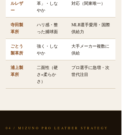
ルレザ
革」・しな
対応（関東唯一）
ー
やか
寺田製
ハリ感・整
MLB選手愛用・国際
革所
った捕球面
供給力
ごとう
強く・しな
大手メーカー複数に
製革所
やか
供給
浦上製
二面性（硬
プロ選手に急増・次
革所
さ×柔らか
世代注目
さ）
04 / MIZUNO PRO LEATHER STRATEGY