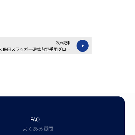
次の記事
【買取金額 7,200円】久保田スラッガー硬式内野手用グローブの買取実績
FAQ
よくある質問