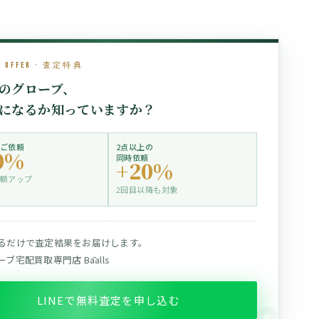
l Offer · 査定特典
のグローブ、
になるか知っていますか？
ご依頼
2点以上の
0%
同時依頼
+20%
額アップ
2回目以降も対象
るだけで査定結果をお届けします。
ブ宅配買取専門店 Bāalls
LINEで無料査定を申し込む