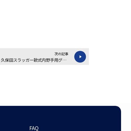
次の記事
【買取金額 13,000円】久保田スラッガー軟式内野手用グローブの買取実績
FAQ