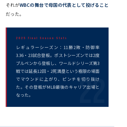
それが
WBCの舞台で母国の代表として投げること
だった。
2025 Final Season Stats
レギュラーシーズン：11勝2敗・防御率
3.36・23試合登板。ポストシーズンでは2度
ブルペンから登板し、ワールドシリーズ第3
戦では延長12回・2死満塁という極限の場面
でマウンドに上がり、ピンチを切り抜け
た。その登板がMLB最後のキャリア出場と
なった。