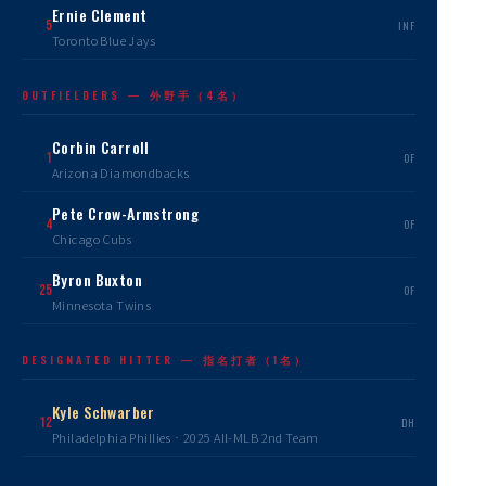
Ernie Clement
5
INF
Toronto Blue Jays
OUTFIELDERS — 外野手（4名）
Corbin Carroll
1
OF
Arizona Diamondbacks
Pete Crow-Armstrong
4
OF
Chicago Cubs
Byron Buxton
25
OF
Minnesota Twins
DESIGNATED HITTER — 指名打者（1名）
Kyle Schwarber
12
DH
Philadelphia Phillies · 2025 All-MLB 2nd Team