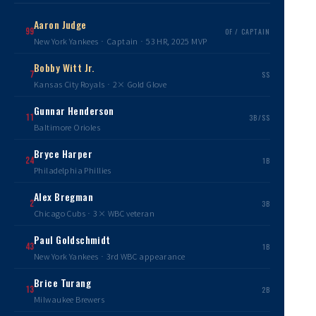
Aaron Judge
99
OF / CAPTAIN
New York Yankees · Captain · 53 HR, 2025 MVP
Bobby Witt Jr.
7
SS
Kansas City Royals · 2× Gold Glove
Gunnar Henderson
11
3B/SS
Baltimore Orioles
Bryce Harper
24
1B
Philadelphia Phillies
Alex Bregman
2
3B
Chicago Cubs · 3× WBC veteran
Paul Goldschmidt
43
1B
New York Yankees · 3rd WBC appearance
Brice Turang
13
2B
Milwaukee Brewers