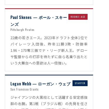
Paul Skenes — ポール・スキー
ROOKIE ACE
ンズ
Pittsburgh Pirates
22歳の若きエース。2023年ドラフト全体1位で
パイレーツ入団後、昨年11勝3敗・防御率
1.96・170奪三振でナ・リーグ新人王。デロー
サ監督からの打診を待たずに自ら名乗り出たと
いう大舞台への意欲は人一倍強い。
Logan Webb — ローガン・ウェブ
STARTER
San Francisco Giants
ジャイアンツの大黒柱として活躍する安定感抜
群の右腕。第1戦（ブラジル戦）の先発を任さ