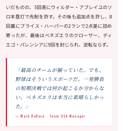
いだものの、5回表にウィルダー・アブレイユのソ
ロ本塁打で先制を許す。その後も追加点を許し、8
回裏にブライス・ハーパーの2ランで2点差に詰め
寄ったが、最後はベネズエラのクローザー、ディ
エゴ・パレンシアに9回を封じられ、逆転ならず。
「最高のチームが揃っていた。でも、
野球はそういうスポーツだ。一発勝負
の短期決戦では何が起こるか分からな
い。ベネズエラは本当に素晴らしかっ
た。」
— Mark DeRosa · Team USA Manager