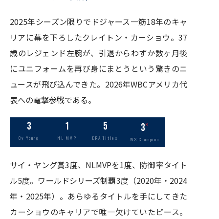
2025年シーズン限りでドジャース一筋18年のキャ
リアに幕を下ろしたクレイトン・カーショウ。37
歳のレジェンド左腕が、引退からわずか数ヶ月後
にユニフォームを再び身にまとうという驚きのニ
ュースが飛び込んできた。2026年WBCアメリカ代
表への電撃参戦である。
3
1
5
×
3
Cy Young
NL MVP
ERA Titles
WS Champion
サイ・ヤング賞3度、NLMVPを1度、防御率タイト
ル5度。ワールドシリーズ制覇3度（2020年・2024
年・2025年）。あらゆるタイトルを手にしてきた
カーショウのキャリアで唯一欠けていたピース。