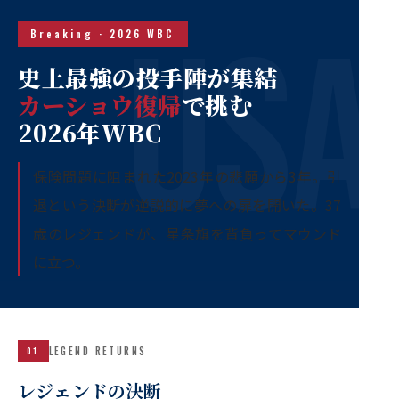
Breaking · 2026 WBC
史上最強の投手陣が集結
カーショウ復帰
で挑む
2026年WBC
保険問題に阻まれた2023年の悲願から3年。引
退という決断が逆説的に夢への扉を開いた。37
歳のレジェンドが、星条旗を背負ってマウンド
に立つ。
LEGEND RETURNS
01
レジェンドの決断