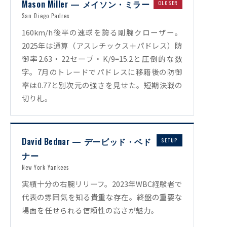
Mason Miller — メイソン・ミラー
CLOSER
San Diego Padres
160km/h後半の速球を誇る剛腕クローザー。
2025年は通算（アスレチックス＋パドレス）防
御率2.63・22セーブ・K/9=15.2と圧倒的な数
字。7月のトレードでパドレスに移籍後の防御
率は0.77と別次元の強さを見せた。短期決戦の
切り札。
David Bednar — デービッド・ベド
SETUP
ナー
New York Yankees
実績十分の右腕リリーフ。2023年WBC経験者で
代表の雰囲気を知る貴重な存在。終盤の重要な
場面を任せられる信頼性の高さが魅力。