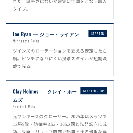
れた。派手さはないが確実に仕事をこなす職人
タイプ。
Joe Ryan — ジョー・ライアン
STARTER
Minnesota Twins
ツインズのローテーションを支える安定した右
腕。ピンチになりにくい投球スタイルが短期決
戦で光る。
Clay Holmes — クレイ・ホー
STARTER / RP
ムズ
New York Mets
元ヤンキースのクローザー。2025年はメッツで
12勝8敗・防御率3.53・165.2回と先発転向に成
功。先発・リリーフ両面で起用できる貴重な存