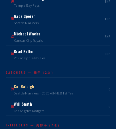
60
LHP
Tampa Bay Rays
Gabe Speier
55
LHP
Seattle Mariners
Michael Wacha
52
RHP
Kansas City Royals
Brad Keller
40
RHP
Philadelphia Phillies
CATCHERS — 捕手（2名）
Cal Raleigh
29
C
Seattle Mariners · 2025 All-MLB 1st Team
Will Smith
16
C
Los Angeles Dodgers
INFIELDERS — 内野手（7名）