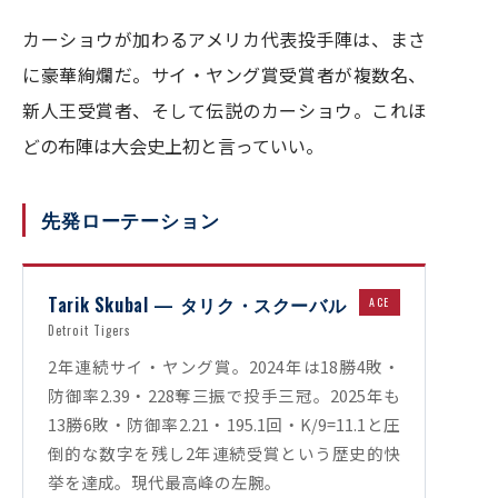
カーショウが加わるアメリカ代表投手陣は、まさ
に豪華絢爛だ。サイ・ヤング賞受賞者が複数名、
新人王受賞者、そして伝説のカーショウ。これほ
どの布陣は大会史上初と言っていい。
先発ローテーション
Tarik Skubal — タリク・スクーバル
ACE
Detroit Tigers
2年連続サイ・ヤング賞。2024年は18勝4敗・
防御率2.39・228奪三振で投手三冠。2025年も
13勝6敗・防御率2.21・195.1回・K/9=11.1と圧
倒的な数字を残し2年連続受賞という歴史的快
挙を達成。現代最高峰の左腕。