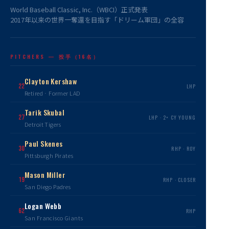
World Baseball Classic, Inc.（WBCI）正式発表
2017年以来の世界一奪還を目指す「ドリーム軍団」の全容
PITCHERS — 投手（16名）
Clayton Kershaw
22
LHP
Retired · Former LAD
Tarik Skubal
27
LHP · 2× CY YOUNG
Detroit Tigers
Paul Skenes
30
RHP · ROY
Pittsburgh Pirates
Mason Miller
19
RHP · CLOSER
San Diego Padres
Logan Webb
62
RHP
San Francisco Giants