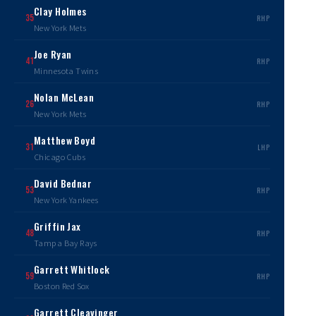
Clay Holmes
35
RHP
New York Mets
Joe Ryan
41
RHP
Minnesota Twins
Nolan McLean
26
RHP
New York Mets
Matthew Boyd
31
LHP
Chicago Cubs
David Bednar
53
RHP
New York Yankees
Griffin Jax
48
RHP
Tampa Bay Rays
Garrett Whitlock
59
RHP
Boston Red Sox
Garrett Cleavinger