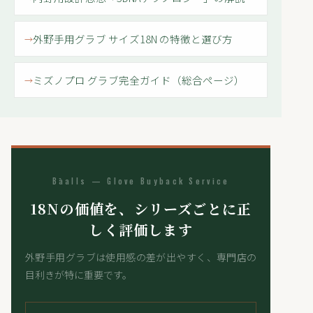
外野手用グラブ サイズ18N の特徴と選び方
ミズノプロ グラブ完全ガイド（総合ページ）
Bāalls — Glove Buyback Service
18Nの価値を、シリーズごとに正
しく評価します
外野手用グラブは使用感の差が出やすく、専門店の
目利きが特に重要です。