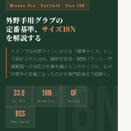
Mizuno Pro · Outfield · Size 18N
外野手用グラブの
定番基準、
サイズ18N
を解説する
ミズノプロ外野ラインにおける「標準サイズ」とし
て設計された18N。捕球安定性・開閉バランス・守
備範囲への対応力を兼ね備えたこのサイズが、なぜ
外野手の定番になったのかを専門店視点で紐解く。
33.0
18N
OF
cm · 実寸
Mizuno Size
Position
BSS
Shop Limited