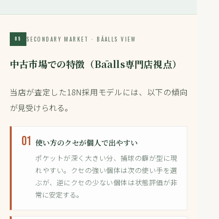
SECONDARY MARKET · BĀALLS VIEW
05
中古市場での特徴（Bāalls専門店視点）
当店が査定した18N採用モデルには、以下の傾向
が見受けられる。
01
使い方のクセが個人で出やすい
ポケットが深く大きい分、捕球の癖が型に現
れやすい。クセの強い個体は次の使い手を選
ぶが、逆にクセの少ない個体は状態評価が非
常に安定する。