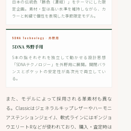
日本の伝統色「勝色（濃紺）」をテーマにした限
定企画。素材・型は高い水準を維持しながら、カ
ラーと刺繍で個性を表現した季節限定モデル。
5DNA Technology · 外野用
5DNA 外野手用
5本の指それぞれを独立して動かせる設計思想
「5DNAテクノロジー」を外野用に展開。開閉バラ
ンスとポケットの安定性が高次元で両立してい
る。
また、モデルによって採用される革素材も異な
る。Classicはジェネラルキップレザーやハーモニ
アステンションジェイJ、軟式ラインにはギンジョ
ウエリートRなどが使われており、購入・査定時は