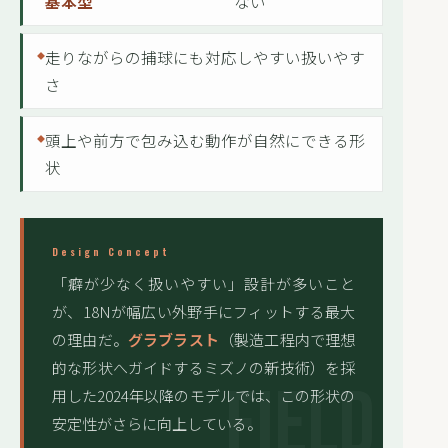
基本型
ない
走りながらの捕球にも対応しやすい扱いやす
さ
頭上や前方で包み込む動作が自然にできる形
状
Design Concept
「癖が少なく扱いやすい」設計が多いこと
が、18Nが幅広い外野手にフィットする最大
の理由だ。
グラブラスト
（製造工程内で理想
的な形状へガイドするミズノの新技術）を採
用した2024年以降のモデルでは、この形状の
安定性がさらに向上している。