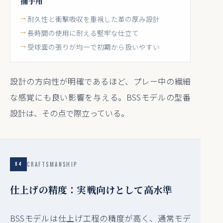
捕手用
耐久性と衝撃吸収を重視した革の厚み設計
長時間の使用に耐える堅牢な仕立て
受球面の張りが均一で初期から扱いやすい
設計の方向性が明確であるほど、プレー中の繊細
な感覚にも良い影響を与える。BSSモデルの型番
設計は、その点で際立っている。
CRAFTSMANSHIP
04
仕上げの精度：実戦向けとして高水準
BSSモデルは仕上げ工程の精度が高く、通常モデ