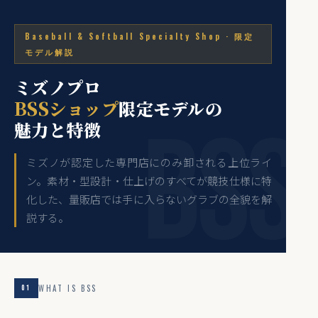
Baseball & Softball Specialty Shop · 限定
モデル解説
ミズノプロ
BSSショップ
限定モデルの
魅力と特徴
ミズノが認定した専門店にのみ卸される上位ライ
ン。素材・型設計・仕上げのすべてが競技仕様に特
化した、量販店では手に入らないグラブの全貌を解
説する。
WHAT IS BSS
01